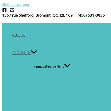
Aller au contenu
1357 rue Shefford, Bromont, QC, J2L 1C9 (450) 531-3835
ACCUEIL
LA CLINIQUE
Permutateur de Menu