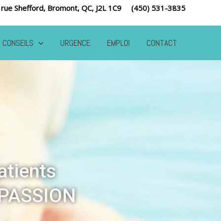
 rue Shefford, Bromont, QC, J2L 1C9 (450) 531-3835
CONSEILS
URGENCE
EMPLOI
CONTACT
atients
MPASSION